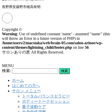
長野県安曇野市穂高有明
Copyright ©
Warning
: Use of undefined constant ‘name’ - assumed '‘name’' (this
will throw an Error in a future version of PHP) in
/home/users/2/macstaka/web/brain-05.com/salon-arinoe/wp-
content/themes/lightning_child/footer.php
on line
56
サロンありの恵 All Rights Reserved.
MENU
検索:
ホーム
はじめての方へ
サロン メニュー
トータルバランスセラピー
ボディートークセッション
量子波動ケア
全身骨格調整